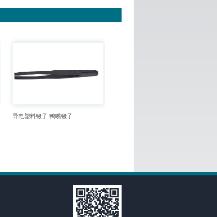
导电塑料镊子-鸭嘴镊子