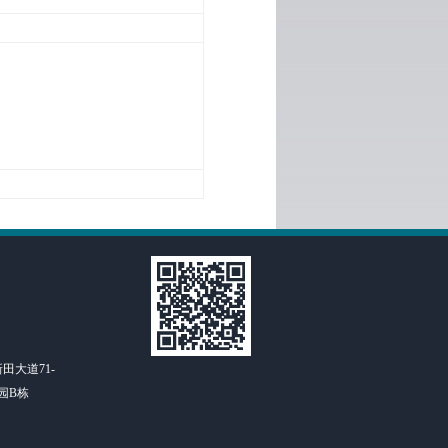
田大道71-
园B栋