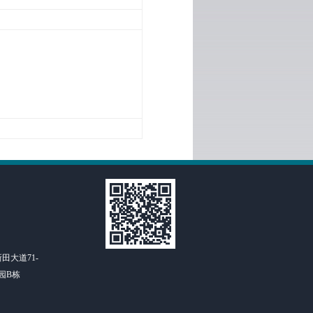
田大道71-
园B栋