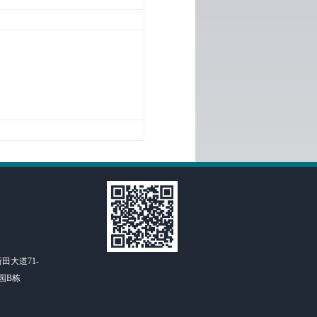
田大道71-
园B栋