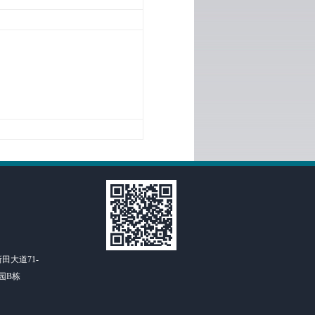
田大道71-
园B栋