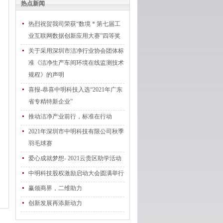
热点新闻
热烈祝贺我司荣获“数境 * 第七届工
业互联网数据创新应用大赛”四等奖
关于采用深圳市洁净行业协会团体标
准《洁净生产车间环境在线监测技术
规程》的声明
喜报-恭喜中明科技入选“2021年广东
省专精特新企业”
推动洁净产业前行，标准在行动
2021年深圳市中明科技有限公司秋季
羽毛球赛
爱心成就梦想- 2021云贵区助学活动
中明科技股权激励启动大会圆满举行
赢领商界，二维助力
创新发展再添新动力