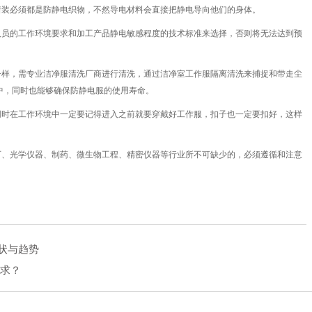
着装必须都是防静电织物，不然导电材料会直接把静电导向他们的身体。
人员的工作环境要求和加工产品静电敏感程度的技术标准来选择，
否则将无法达到预
一样，需专业洁净服清洗厂商进行清洗，通过洁净室工作服隔离清洗来捕捉和带走尘
中，同时也
能够确保防静电服的使用寿命。
同时在工作环境中一定要记得进
入之前就要穿戴好工作服，扣子也一定要扣好，这样
厂、光学仪器、制药、微生物工程、精密仪器等行业
所不可缺少的，必须遵循和注意
现状与趋势
求？